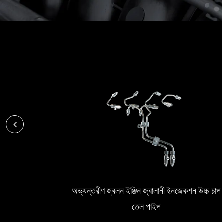
অভ্যন্তরীণ জ্বলন ইঞ্জিন জ্বালানী ইনজেকশন উচ্চ চাপ
তেল পাইপ