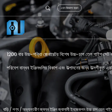
এখন জিজ্ঞাসা করুন
1200 বার উচ্চ-শক্তি জেনারেটর বিশেষ উচ্চ-চাপ তেল পাইপ সেট 
পরিবেশ বান্ধব ইঞ্জিনগুলির বিকাশ এবং উত্পাদনের জন্য উত্সর্গীকৃত
বাড়ি
/
পণ্য
/
অভ্যন্তরীণ জ্বলন ইঞ্জিন জ্বালানী ইনজেকশন উচ্চ চাপ তেল পাই