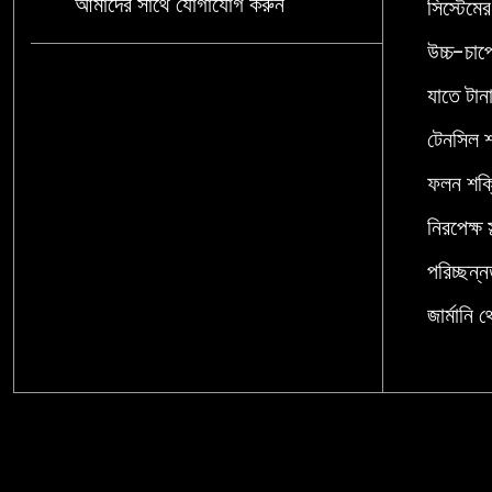
আমাদের সাথে যোগাযোগ করুন
সিস্টেমে
উচ্চ-চাপে
যাতে টান
টেনসিল 
ফলন শক্
নিরপেক্ষ স
পরিচ্ছ
জার্মানি