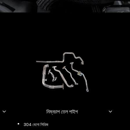
নিম্নচাপ তেল পাইপ
304 বেলো সিরিজ