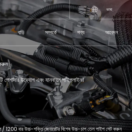
ভাষা
বাড়ি
সম্পর্কে
পণ্য
আবেদন
করুন
 একটি পেশাদার উদ্যোগ এবং যানবাহন পাইপলাইন।
প
/
1200 বার উচ্চ-শক্তি জেনারেটর বিশেষ উচ্চ-চাপ তেল পাইপ সেট করুন