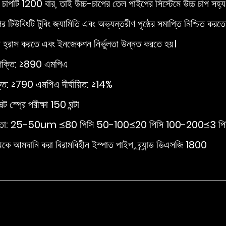
র চাপটি 1200 বার, তাই উচ্চ-চাপের তেল পাইপের সিস্টেমে উচ্চ চাপ সহ্
র টিউবিংটি টুবিং জ্যামিতি এবং অভ্যন্তরীণ পৃষ্ঠের সমাপ্তি নিশ্চিত করতে ই
া হ্রাস করতে এবং ইনজেকশন নির্ভুলতা উন্নত করতে হয়।
শক্তি: ≥890 এমপিএ
তি: ≥790 এমপিএ দীর্ঘায়িত: ≥14%
ল্ট স্প্রে পরীক্ষা 150 ঘন্টা
ন্নতা: 25-50um ≼80 পিসি 50-100≼20 পিসি 100-200≼3 পি
 থেকে আমদানি করা বিরামবিহীন ইস্পাত পাইপ, ব্র্যান্ড ডিএসজি 1800