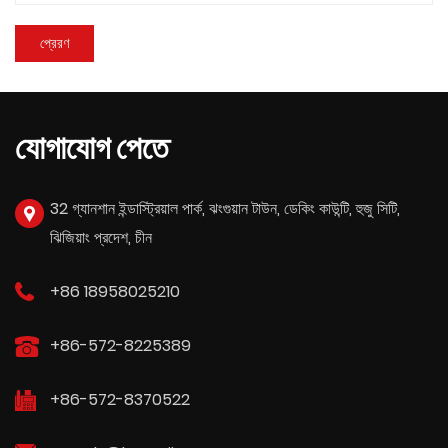
যোগাযোগ পেতে
32 গ্যানশান ইন্ডাস্ট্রিয়াল পার্ক, ঝংগুয়ান টাউন, ডেকিং কাউন্টি, হুজু সিটি,
ঝিজিয়াং প্রদেশ, চীন
+86 18958025210
+86-572-8225389
+86-572-8370522