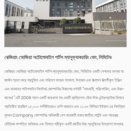
ঝেজিয়াং অোজিয়া অটোমোবাইল পার্টস ম্যানুফ্যাকচারিং কোং, লিমিটেড
ঝেজিয়াং অোজিয়া অটোমোবাইল পার্টস ম্যানুফ্যাকচারিং কোং, লিমিটেড একটি পেশাদার সংস্থা যা
জার্মান গ্রহণ করে প্রযুক্তি এবং পরিবেশ বান্ধব গবেষণা, উন্নয়ন এবং উত্পাদন উত্সর্গীকৃত ইঞ্জিন
এবং যানবাহন পাইপলাইন সিস্টেম। কোম্পানির বিকাশের দর্শনটি "সাবধানী, পরিশোধিত, এবং উচ্চ-
মানের। "এটি 2006 সালে একটি কারখানা সহ একটি ব্যক্তিগত যৌথ স্টক এন্টারপ্রাইজ হিসাবে
প্রতিষ্ঠিত হয়েছিল ১৫,০০০ বর্গমিটারেরও বেশি আয়তন এবং ২১.৮৮ মিলিয়ন ইউয়ান এর নিবন্ধিত
মূলধন Company কোম্পানির অধিকারী বেশ কয়েকটি ডজন জাতীয় পেটেন্ট এবং স্বতন্ত্র
বৌদ্ধিক সম্পত্তি অধিকার এবং হিসাবে স্বীকৃত একটি জাতীয় উচ্চ প্রযুক্তির উদ্যোগ। সংস্থার