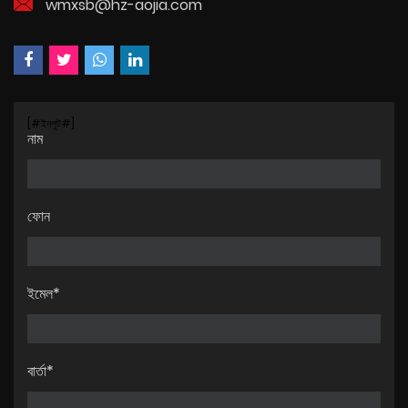
wmxsb@hz-aojia.com
[#ইনপুট#]
নাম
ফোন
ইমেল*
বার্তা*